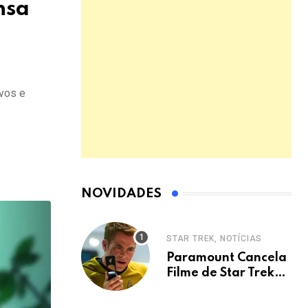
nsa
ivos e
NOVIDADES
STAR TREK, NOTÍCIAS
Paramount Cancela
Filme de Star Trek
com Chris Pine e
Elenco Original