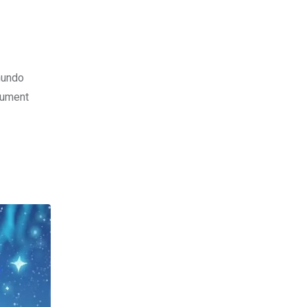
mundo
nument