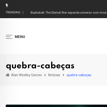
Skip
to
TRENDING
Baahubali: The Eternal War expande universo com nov
content
MENU
quebra-cabeças
Alan Weslley Games
Noticias
quebra-cabeças