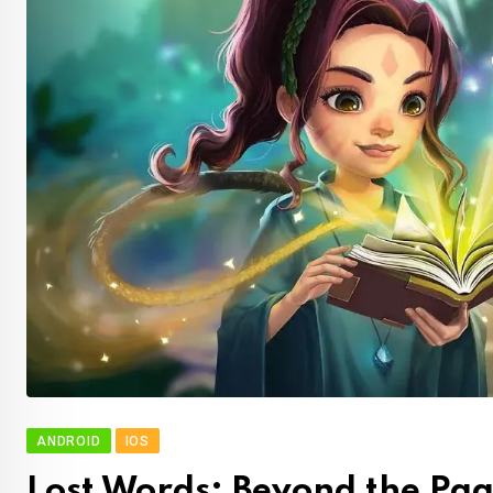
ANDROID
IOS
Lost Words: Beyond the Pa