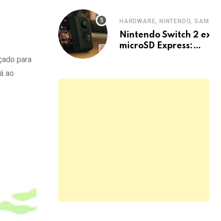
HARDWARE, NINTENDO, SAMSU
Nintendo Switch 2 exig
microSD Express:
Samsung lança cartões
çado para
rápidos
á ao