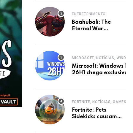
ENTRETENIMENTO
Baahubali: The
Eternal War
expande universo
com nova animação
em 2027
MICROSOFT, NOTÍCIAS, WINDOW
Microsoft: Windows 11
26H1 chega exclusivo
para Snapdragon X2
Elite em 2026
FORTNITE, NOTÍCIAS, GAMES
Fortnite: Pets
Sidekicks causam
polêmica e Epic abre
votação.