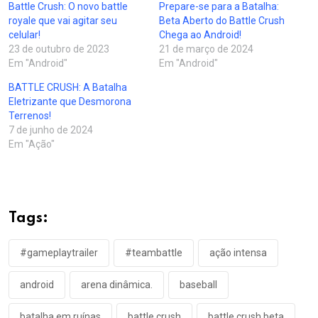
Battle Crush: O novo battle
Prepare-se para a Batalha:
royale que vai agitar seu
Beta Aberto do Battle Crush
celular!
Chega ao Android!
23 de outubro de 2023
21 de março de 2024
Em "Android"
Em "Android"
BATTLE CRUSH: A Batalha
Eletrizante que Desmorona
Terrenos!
7 de junho de 2024
Em "Ação"
Tags:
#gameplaytrailer
#teambattle
ação intensa
android
arena dinâmica.
baseball
batalha em ruínas
battle crush
battle crush beta