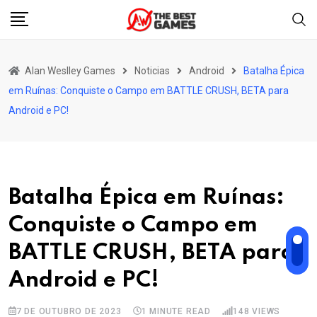
Skip
to
content
Alan Weslley Games
Noticias
Android
Batalha Épica
em Ruínas: Conquiste o Campo em BATTLE CRUSH, BETA para
Android e PC!
Batalha Épica em Ruínas:
Conquiste o Campo em
BATTLE CRUSH, BETA para
Android e PC!
7 DE OUTUBRO DE 2023
1 MINUTE READ
148
VIEWS