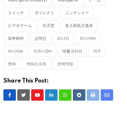
video game (industry)
videogame
ゲーム
スイッチ
ダイレクト
ニンテンドー
ビデオゲーム
任天堂
多人联机大逃杀
战争粉碎
김택진
리니지
리니지m
리니지w
리지니2m
배틀크러쉬
야구
엔씨
엔씨소프트
전략게임
Share This Post:
Youtube
LinkedIn
Whatsapp
Reddit
Print
Share
via
Email