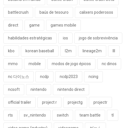
battlecrush
baús de tesouro
calixers poderosos
direct
game
games mobile
habilidades estratégicas
ios
jogo de sobrevivência
kbo
korean baseball
l2m
lineage2m
lll
mmo
mobile
modos de jogo épicos
nc dinos
nc 다이노스
ncdp
ncdp2023
ncing
ncsoft
nintendo
nintendo direct
official trailer
project r
projectg
projectr
rts
sv_nintendo
switch
team battle
tl