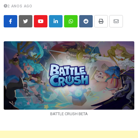
2 ANOS AGO
Youtube
LinkedIn
Whatsapp
Reddit
Print
Share
via
Email
BATTLE CRUSH BETA