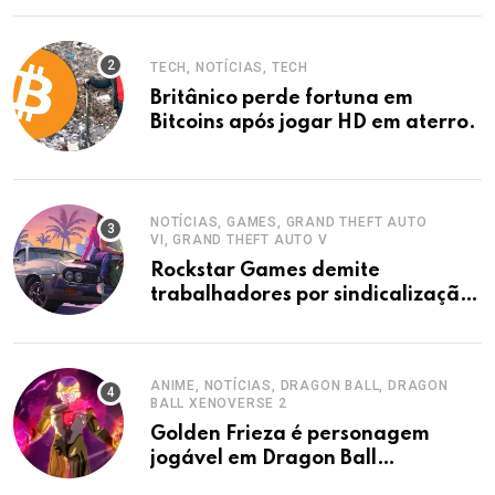
TECH, NOTÍCIAS, TECH
Britânico perde fortuna em
Bitcoins após jogar HD em aterro.
NOTÍCIAS, GAMES, GRAND THEFT AUTO
VI, GRAND THEFT AUTO V
Rockstar Games demite
trabalhadores por sindicalização,
acusa sindicato.
ANIME, NOTÍCIAS, DRAGON BALL, DRAGON
BALL XENOVERSE 2
Golden Frieza é personagem
jogável em Dragon Ball
Xenoverse 2 DLC