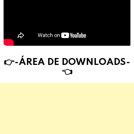
👉-ÁREA DE DOWNLOAD
S
-
👈