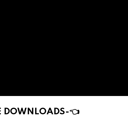
DE DOWNLOAD
S
-👈