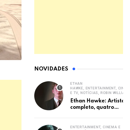
NOVIDADES
ETHAN
HAWKE, ENTERTAINMENT, CINE
E TV, NOTÍCIAS, ROBIN WILLIAM
Ethan Hawke: Artista
completo, quatro
décadas de carreira e
destaque
ENTERTAINMENT, CINEMA E