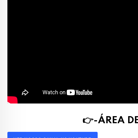
👉-ÁREA 