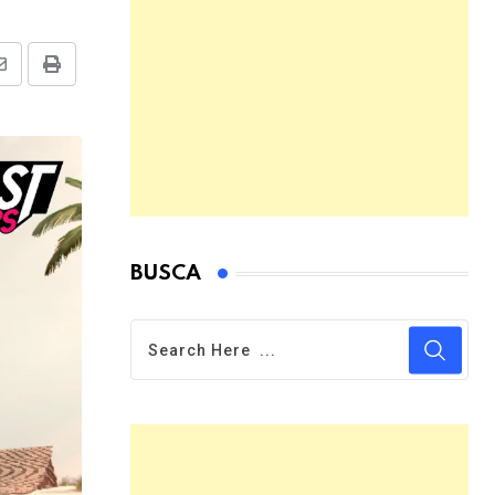
Share
Print
via
Email
BUSCA