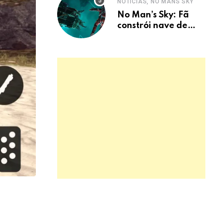
NOTÍCIAS, NO MANS SKY
No Man’s Sky: Fã
constrói nave de
Halloween com
1000 peças