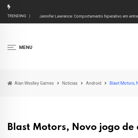
Skip
to
TRENDING
Jennifer Lawrence: Comportamento hiperativo em entr
content
MENU
Alan Weslley Games
Noticias
Android
Blast Motors,
Blast Motors, Novo jogo d