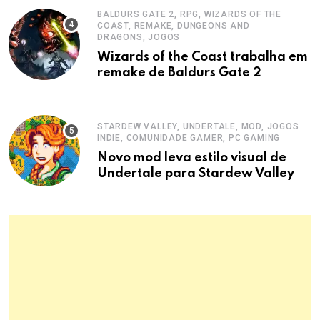
BALDURS GATE 2, RPG, WIZARDS OF THE
COAST, REMAKE, DUNGEONS AND
DRAGONS, JOGOS
Wizards of the Coast trabalha em
remake de Baldurs Gate 2
STARDEW VALLEY, UNDERTALE, MOD, JOGOS
INDIE, COMUNIDADE GAMER, PC GAMING
Novo mod leva estilo visual de
Undertale para Stardew Valley