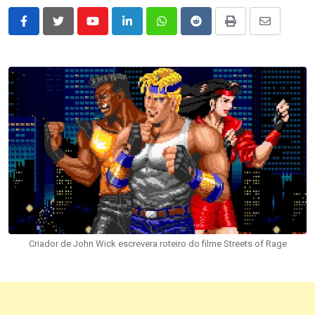
Youtube
LinkedIn
Whatsapp
Reddit
Print
Share
via
Email
Criador de John Wick escrevera roteiro do filme Streets of Rage