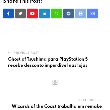
Share This Post:
Youtube
LinkedIn
Whatsapp
Reddit
Print
Share
via
Email
PREVIOUS POST
Ghost of Tsushima para PlayStation 5
recebe desconto imperdivel nas lojas
NEXT POST
Wizards of the Coast trabalha em remake