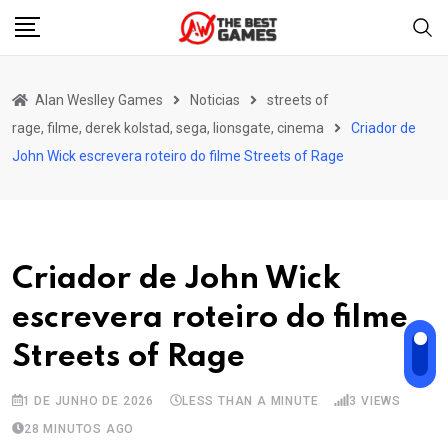
Skip
to
content
Alan Weslley Games
Noticias
streets of
rage, filme, derek kolstad, sega, lionsgate, cinema
Criador de
John Wick escrevera roteiro do filme Streets of Rage
Criador de John Wick
escrevera roteiro do filme
Streets of Rage
1 DE JUNHO DE 2026
LESS THAN A MINUTE
3
VIEWS
28 MINUTOS AGO