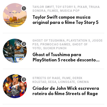
TAYLOR SWIFT, TOY STORY 5, PIXAR, TRILHA
SONORA, FILMES, MUSICA POP
Taylor Swift compoe musica
original para o filme Toy Story 5
GHOST OF TSUSHIMA, PLAYSTATION 5, JOGOS
PS5, PROMOCAO GAMES, GHOST OF
YOTEI, SUCKER PUNCH
Ghost of Tsushima para
PlayStation 5 recebe desconto
imperdivel nas lojas
STREETS OF RAGE, FILME, DEREK
KOLSTAD, SEGA, LIONSGATE, CINEMA
Criador de John Wick escrevera
roteiro do filme Streets of Rage