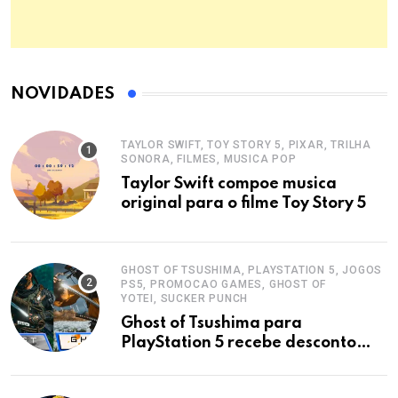
NOVIDADES
TAYLOR SWIFT, TOY STORY 5, PIXAR, TRILHA
SONORA, FILMES, MUSICA POP
Taylor Swift compoe musica
original para o filme Toy Story 5
GHOST OF TSUSHIMA, PLAYSTATION 5, JOGOS
PS5, PROMOCAO GAMES, GHOST OF
YOTEI, SUCKER PUNCH
Ghost of Tsushima para
PlayStation 5 recebe desconto
imperdivel nas lojas