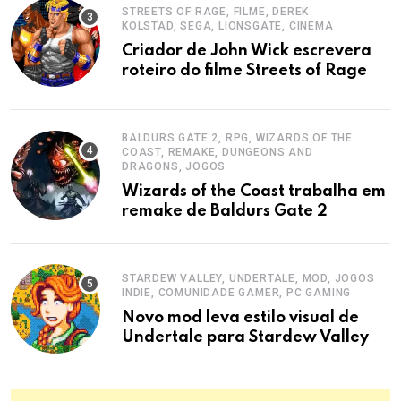
STREETS OF RAGE, FILME, DEREK
KOLSTAD, SEGA, LIONSGATE, CINEMA
Criador de John Wick escrevera
roteiro do filme Streets of Rage
BALDURS GATE 2, RPG, WIZARDS OF THE
COAST, REMAKE, DUNGEONS AND
DRAGONS, JOGOS
Wizards of the Coast trabalha em
remake de Baldurs Gate 2
STARDEW VALLEY, UNDERTALE, MOD, JOGOS
INDIE, COMUNIDADE GAMER, PC GAMING
Novo mod leva estilo visual de
Undertale para Stardew Valley