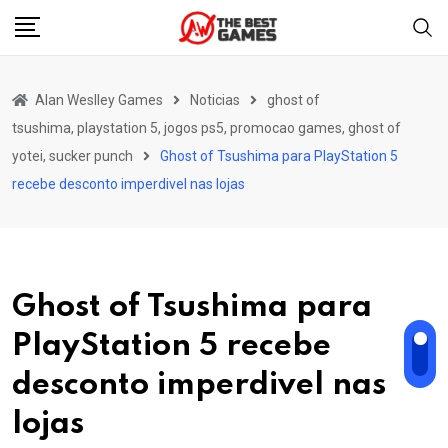
Skip
to
content
Alan Weslley Games
Noticias
ghost of
tsushima, playstation 5, jogos ps5, promocao games, ghost of
yotei, sucker punch
Ghost of Tsushima para PlayStation 5
recebe desconto imperdivel nas lojas
Ghost of Tsushima para
PlayStation 5 recebe
desconto imperdivel nas
lojas