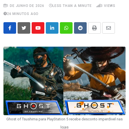
1 DE JUNHO DE 2026
LESS THAN A MINUTE
3
VIEWS
26 MINUTOS AGO
Youtube
LinkedIn
Whatsapp
Reddit
Print
Share
via
Email
Ghost of Tsushima para PlayStation 5 recebe desconto imperdivel nas
lojas