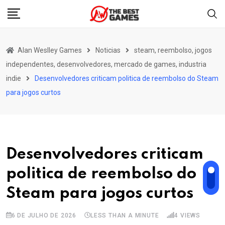
Skip
to
content
Alan Weslley Games
Noticias
steam, reembolso, jogos
independentes, desenvolvedores, mercado de games, industria
indie
Desenvolvedores criticam politica de reembolso do Steam
para jogos curtos
Desenvolvedores criticam
politica de reembolso do
Steam para jogos curtos
6 DE JULHO DE 2026
LESS THAN A MINUTE
4
VIEWS