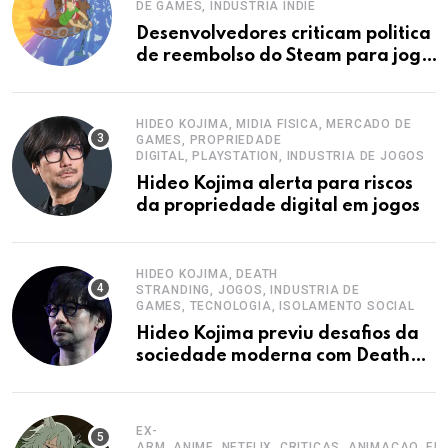
DE GAMES, INDUSTRIA INDIE
Desenvolvedores criticam politica
de reembolso do Steam para jogos
curtos
HIDEO KOJIMA, MIDIA FISICA, MERCADO DE
GAMES, PROPRIEDADE
DIGITAL, PLAYSTATION, INDUSTRIA DE JOGOS
Hideo Kojima alerta para riscos
da propriedade digital em jogos
HIDEO KOJIMA, DEATH
STRANDING, JOGOS, INDUSTRIA DE
GAMES, TECNOLOGIA, ISOLAMENTO SOCIAL
Hideo Kojima previu desafios da
sociedade moderna com Death
Stranding
EX-
ARM, ANIME, NETFLIX, CRITICAS, ANIMACAO, E