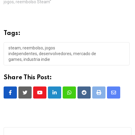
jogos, reembolso Steam"
Tags:
steam, reembolso, jogos
independentes, desenvolvedores, mercado de
games, industria indie
Share This Post:
Youtube
LinkedIn
Whatsapp
Reddit
Print
Share
via
Email