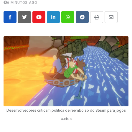
6 MINUTOS AGO
Youtube
LinkedIn
Whatsapp
Reddit
Print
Share
via
Email
Desenvolvedores criticam politica de reembolso do Steam para jogos
curtos