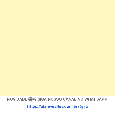
NOVIDADE 🤩📲 SIGA NOSSO CANAL NO WHATSAPP:
https://alanweslley.com.br/6yrc