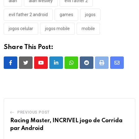
Android
2 de novembro de 2022
2 de janeiro de 2023
Em "Android"
Em "Android"
Forgive Me Father 2: FPS
Lovecraftiano chega ao PS5 e
Xbox em 2025
9 de setembro de 2025
Em "Games"
Tags:
alan
alan weslley
evil father 2
evil father 2 android
games
jogos
jogos celular
jogos mobile
mobile