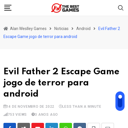
Skip
to
content
Alan Weslley Games
Noticias
Android
Evil Father 2
Escape Game jogo de terror para android
Evil Father 2 Escape Game
jogo de terror para
android
14 DE NOVEMBRO DE 2022
LESS THAN A MINUTE
753
VIEWS
3 ANOS AGO