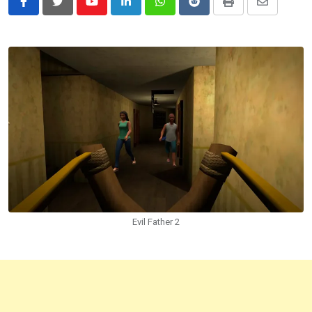
Youtube
LinkedIn
Whatsapp
Reddit
Print
Share
via
Email
Evil Father 2