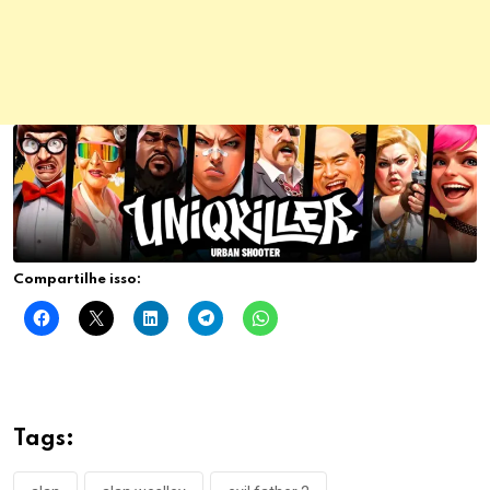
Compartilhe isso:
Relacionado
CornField Evil, jogo de Terror
Cat Fred Evil Pet, jogo de
da Colheira Maldita para
terror para Android e Ios