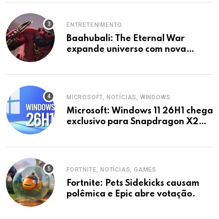
NOVIDADES
NOTÍCIAS, TECH, TECH
Estratégia chinesa: metrôs em
áreas vazias guiam o futuro
urbano.
STAR TREK, NOTÍCIAS
Paramount Cancela Filme de Star
Trek com Chris Pine e Elenco
Original
ENTRETENIMENTO
Baahubali: The Eternal War
expande universo com nova
animação em 2027