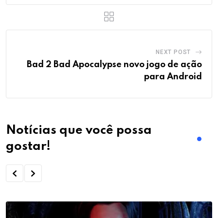
Share This Post:
Youtube
LinkedIn
Whatsapp
Reddit
Print
Share
via
Email
PREVIOUS POST
Racing Master, INCRIVEL jogo de Corrida
par Android
NEXT POST