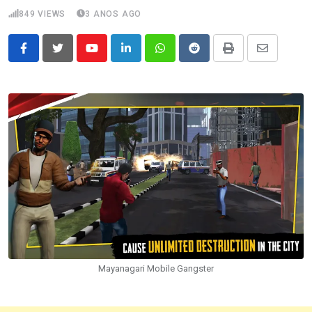
849
VIEWS
3 ANOS AGO
Youtube
LinkedIn
Whatsapp
Reddit
Print
Share
via
Email
Mayanagari Mobile Gangster