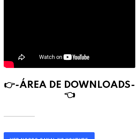
👉-ÁREA DE DOWNLOAD
S
-
👈