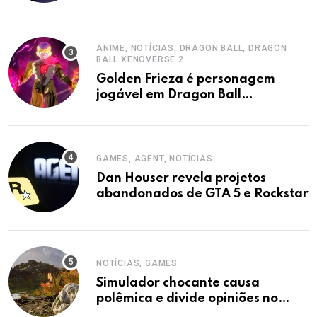
acusa sindicato.
ANIME, NOTÍCIAS, DRAGON BALL, DRAGON
BALL XENOVERSE 2
Golden Frieza é personagem
jogável em Dragon Ball
Xenoverse 2 DLC
GAMES, AGENT, NOTÍCIAS
Dan Houser revela projetos
abandonados de GTA 5 e Rockstar
NOTÍCIAS, GAMES
Simulador chocante causa
polêmica e divide opiniões no
mercado de games