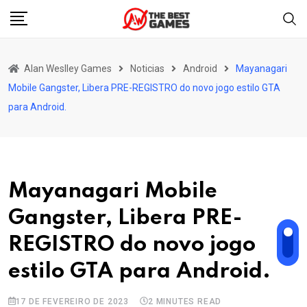
Skip
to
content
Alan Weslley Games
Noticias
Android
Mayanagari
Mobile Gangster, Libera PRE-REGISTRO do novo jogo estilo GTA
para Android.
Mayanagari Mobile
Gangster, Libera PRE-
REGISTRO do novo jogo
estilo GTA para Android.
17 DE FEVEREIRO DE 2023
2 MINUTES READ