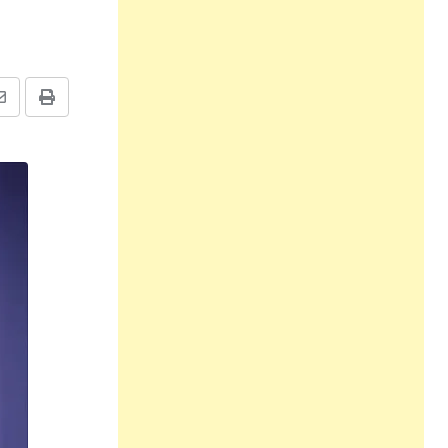
Share
Print
via
Email