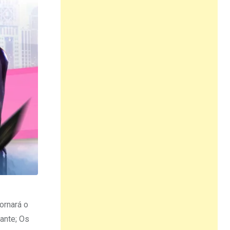
ornará o
ante; Os