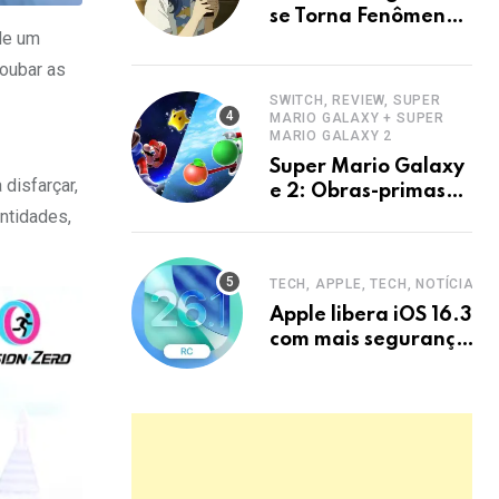
se Torna Fenômeno
de um
com Ação e
Superação
oubar as
SWITCH, REVIEW, SUPER
MARIO GALAXY + SUPER
MARIO GALAXY 2
Super Mario Galaxy
disfarçar,
e 2: Obras-primas
de plataforma 3D no
ntidades,
Switch
TECH, APPLE, TECH, NOTÍCIAS
Apple libera iOS 16.3
com mais segurança
e privacidade para
iPhones