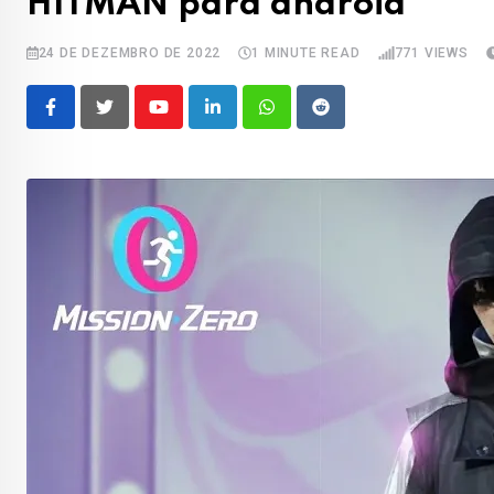
HITMAN para android
24 DE DEZEMBRO DE 2022
1 MINUTE READ
771
VIEWS
Youtube
LinkedIn
Whatsapp
Reddit