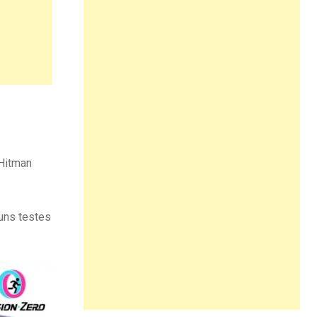
 Hitman
uns testes