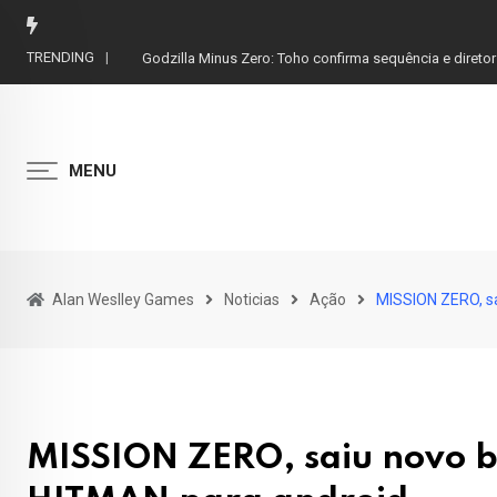
Skip
to
TRENDING
Solo Leveling: Anime se Torna Fenômeno com Ação e 
content
MENU
Alan Weslley Games
Noticias
Ação
MISSION ZERO, sai
MISSION ZERO, saiu novo bet