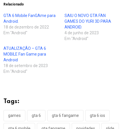
Relacionado
GTA 6 Mobile FanGAme para
SAIU O NOVO GTA FAN
Android.
GAMES DO YURI 3D PARA
18 de dezembro de 2022
ANDROID.
Em "Android"
4 de junho de 2023
Em "Android"
ATUALIZAÇÃO – GTA 6
MOBILE Fan Game para
Android
18 de setembro de 2023
Em "Android"
Tags:
games
gta 6
gta 6 fangame
gta 6 ios
gta 6 mobile
gta fangame
novidades
slide