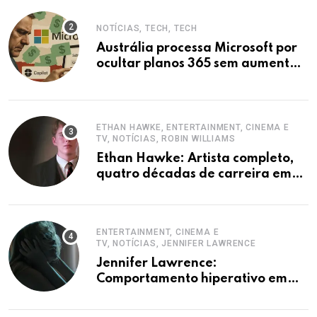
NOTÍCIAS, TECH, TECH
Austrália processa Microsoft por
ocultar planos 365 sem aumento e
Copilot
ETHAN HAWKE, ENTERTAINMENT, CINEMA E
TV, NOTÍCIAS, ROBIN WILLIAMS
Ethan Hawke: Artista completo,
quatro décadas de carreira em
destaque
ENTERTAINMENT, CINEMA E
TV, NOTÍCIAS, JENNIFER LAWRENCE
Jennifer Lawrence:
Comportamento hiperativo em
entrevistas era mecanismo de
defesa.