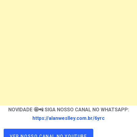
NOVIDADE 🤩📲 SIGA NOSSO CANAL NO WHATSAPP:
https://alanweslley.com.br/6yrc
VER NOSSO CANAL NO YOUTUBE