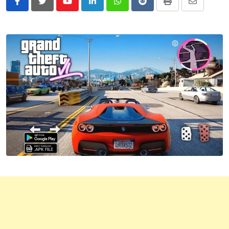
Youtube
LinkedIn
Whatsapp
Reddit
Print
Share
via
Email