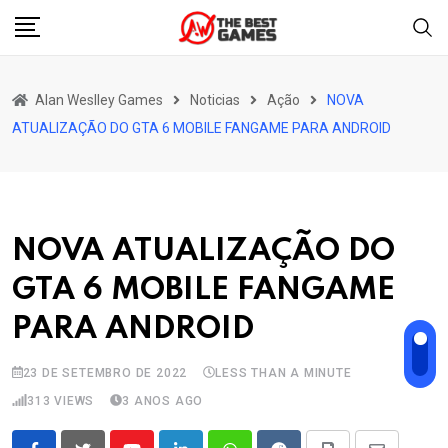
Skip
to
content
Alan Weslley Games
Noticias
Ação
NOVA
ATUALIZAÇÃO DO GTA 6 MOBILE FANGAME PARA ANDROID
NOVA ATUALIZAÇÃO DO
GTA 6 MOBILE FANGAME
PARA ANDROID
23 DE SETEMBRO DE 2022
LESS THAN A MINUTE
313
VIEWS
3 ANOS AGO