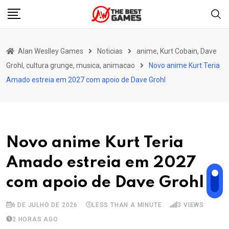
Skip
to
content
Alan Weslley Games
Noticias
anime, Kurt Cobain, Dave
Grohl, cultura grunge, musica, animacao
Novo anime Kurt Teria
Amado estreia em 2027 com apoio de Dave Grohl
Novo anime Kurt Teria
Amado estreia em 2027
com apoio de Dave Grohl
6 DE JULHO DE 2026
LESS THAN A MINUTE
3
VIEWS
2 HORAS AGO