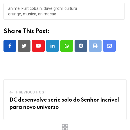
anime, kurt cobain, dave grohl, cultura
grunge, musica, animacao
Share This Post:
Youtube
LinkedIn
Whatsapp
Reddit
Print
Share
via
Email
PREVIOUS POST
DC desenvolve serie solo do Senhor Incrivel
para novo universo