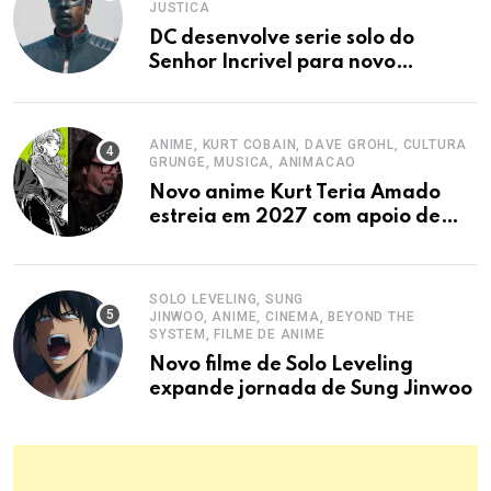
JUSTICA
DC desenvolve serie solo do
Senhor Incrivel para novo
universo
ANIME, KURT COBAIN, DAVE GROHL, CULTURA
GRUNGE, MUSICA, ANIMACAO
Novo anime Kurt Teria Amado
estreia em 2027 com apoio de
Dave Grohl
SOLO LEVELING, SUNG
JINWOO, ANIME, CINEMA, BEYOND THE
SYSTEM, FILME DE ANIME
Novo filme de Solo Leveling
expande jornada de Sung Jinwoo