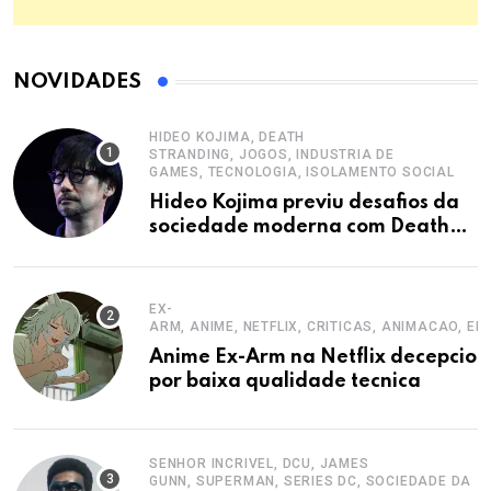
NOVIDADES
HIDEO KOJIMA, DEATH
STRANDING, JOGOS, INDUSTRIA DE
GAMES, TECNOLOGIA, ISOLAMENTO SOCIAL
Hideo Kojima previu desafios da
sociedade moderna com Death
Stranding
EX-
ARM, ANIME, NETFLIX, CRITICAS, ANIMACAO, E
Anime Ex-Arm na Netflix decepcion
por baixa qualidade tecnica
SENHOR INCRIVEL, DCU, JAMES
GUNN, SUPERMAN, SERIES DC, SOCIEDADE DA