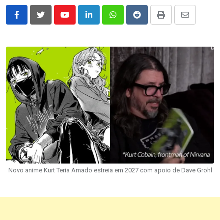
Youtube
LinkedIn
Whatsapp
Reddit
Print
Share
via
Email
Novo anime Kurt Teria Amado estreia em 2027 com apoio de Dave Grohl