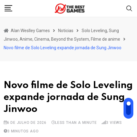
Skip
to
content
Alan Weslley Games
Noticias
Solo Leveling, Sung
Jinwoo, Anime, Cinema, Beyond the System, Filme de anime
Novo filme de Solo Leveling expande jornada de Sung Jinwoo
Novo filme de Solo Leveling
expande jornada de Sung
Jinwoo
6 DE JULHO DE 2026
LESS THAN A MINUTE
3
VIEWS
3 MINUTOS AGO