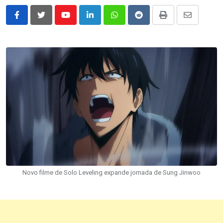
Youtube
LinkedIn
Whatsapp
Reddit
Print
Share
via
Email
Novo filme de Solo Leveling expande jornada de Sung Jinwoo