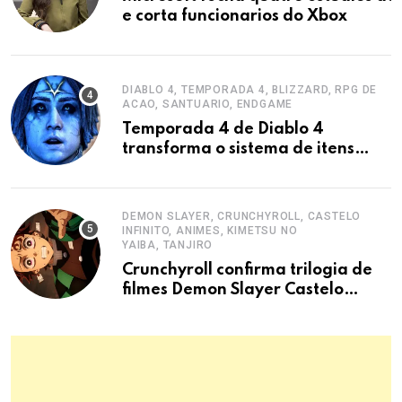
e corta funcionarios do Xbox
DIABLO 4, TEMPORADA 4, BLIZZARD, RPG DE
ACAO, SANTUARIO, ENDGAME
Temporada 4 de Diablo 4
transforma o sistema de itens
endgame
DEMON SLAYER, CRUNCHYROLL, CASTELO
INFINITO, ANIMES, KIMETSU NO
YAIBA, TANJIRO
Crunchyroll confirma trilogia de
filmes Demon Slayer Castelo
Infinito