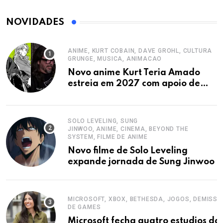
NOVIDADES
ANIME, KURT COBAIN, DAVE GROHL, CULTURA
GRUNGE, MUSICA, ANIMACAO
Novo anime Kurt Teria Amado
estreia em 2027 com apoio de
Dave Grohl
SOLO LEVELING, SUNG
JINWOO, ANIME, CINEMA, BEYOND THE
SYSTEM, FILME DE ANIME
Novo filme de Solo Leveling
expande jornada de Sung Jinwoo
MICROSOFT, XBOX, BETHESDA, JOGOS, DEMISSO
DE GAMES
Microsoft fecha quatro estudios da