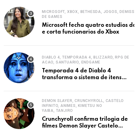
MICROSOFT, XBOX, BETHESDA, JOGOS, DEMISSO
DE GAMES
Microsoft fecha quatro estudios da
e corta funcionarios do Xbox
DIABLO 4, TEMPORADA 4, BLIZZARD, RPG DE
ACAO, SANTUARIO, ENDGAME
Temporada 4 de Diablo 4
transforma o sistema de itens
endgame
DEMON SLAYER, CRUNCHYROLL, CASTELO
INFINITO, ANIMES, KIMETSU NO
YAIBA, TANJIRO
Crunchyroll confirma trilogia de
filmes Demon Slayer Castelo
Infinito