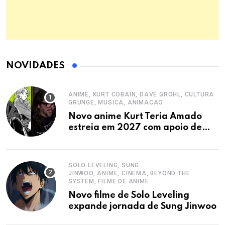
NOVIDADES
ANIME, KURT COBAIN, DAVE GROHL, CULTURA
GRUNGE, MUSICA, ANIMACAO
Novo anime Kurt Teria Amado
estreia em 2027 com apoio de
Dave Grohl
SOLO LEVELING, SUNG
JINWOO, ANIME, CINEMA, BEYOND THE
SYSTEM, FILME DE ANIME
Novo filme de Solo Leveling
expande jornada de Sung Jinwoo