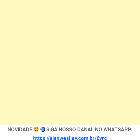
NOVIDADE
SIGA NOSSO CANAL NO WHATSAPP:
https://alanweslley.com.br/6yrc