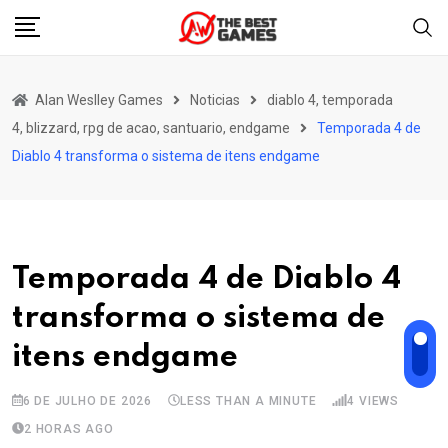
Skip
to
content
Alan Weslley Games
Noticias
diablo 4, temporada
4, blizzard, rpg de acao, santuario, endgame
Temporada 4 de
Diablo 4 transforma o sistema de itens endgame
Temporada 4 de Diablo 4
transforma o sistema de
itens endgame
6 DE JULHO DE 2026
LESS THAN A MINUTE
4
VIEWS
2 HORAS AGO