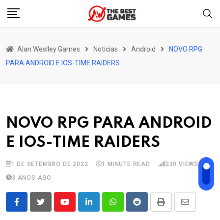
Skip
to
content
Alan Weslley Games
Noticias
Android
NOVO RPG
PARA ANDROID E IOS-TIME RAIDERS
NOVO RPG PARA ANDROID
E IOS-TIME RAIDERS
1 DE SETEMBRO DE 2022
1 MINUTE READ
230
VIEWS
3 ANOS AGO
Youtube
LinkedIn
Whatsapp
Reddit
Print
Share