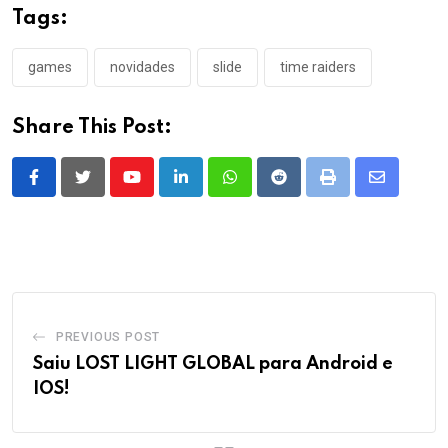
Tags:
games
novidades
slide
time raiders
Share This Post:
Youtube
LinkedIn
Whatsapp
Reddit
Print
Share
via
Email
PREVIOUS POST
Saiu LOST LIGHT GLOBAL para Android e
IOS!