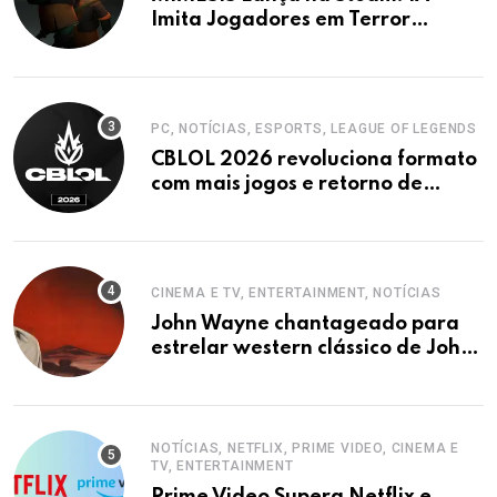
Imita Jogadores em Terror
Cooperativo
PC, NOTÍCIAS, ESPORTS, LEAGUE OF LEGENDS
CBLOL 2026 revoluciona formato
com mais jogos e retorno de
tinowns
CINEMA E TV, ENTERTAINMENT, NOTÍCIAS
John Wayne chantageado para
estrelar western clássico de John
Ford
NOTÍCIAS, NETFLIX, PRIME VIDEO, CINEMA E
TV, ENTERTAINMENT
Prime Video Supera Netflix e