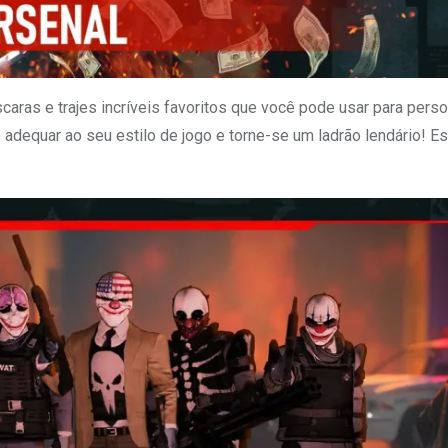
ras e trajes incríveis favoritos que você pode usar para perso
 adequar ao seu estilo de jogo e torne-se um ladrão lendário! E