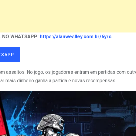
AL NO WHATSAPP:
https://alanweslley.com.br/6yrc
TSAPP
 em assaltos. No jogo, os jogadores entram em partidas com out
ar mais dinheiro ganha a partida e novas recompensas.