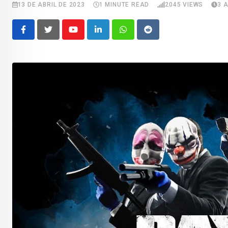
13 DE ABRIL DE 2023
1 MINUTE READ
2045
VIEWS
3 
Youtube
LinkedIn
Whatsapp
Reddit