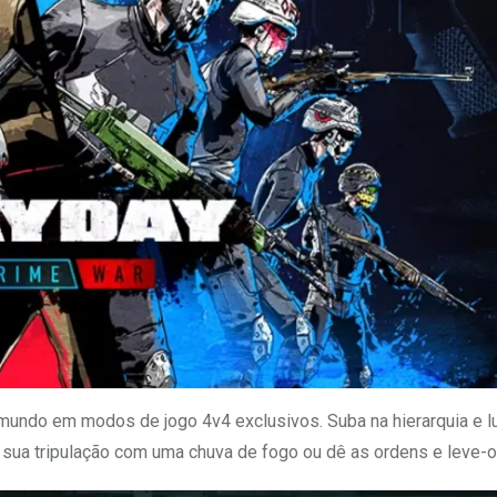
mundo em modos de jogo 4v4 exclusivos. Suba na hierarquia e l
 sua tripulação com uma chuva de fogo ou dê as ordens e leve-os