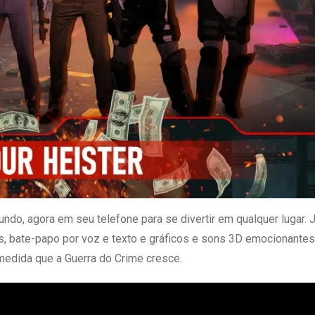
do, agora em seu telefone para se divertir em qualquer lugar.
, bate-papo por voz e texto e gráficos e sons 3D emocionante
 medida que a Guerra do Crime cresce.