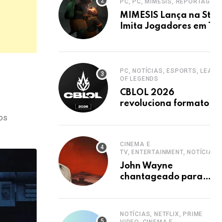
PC, PC, MIMESIS, REPORTAGEM
MIMESIS Lança na Stea
Imita Jogadores em Ter
Cooperativo
PC, NOTÍCIAS, ESPORTS, LEAGU
OF LEGENDS
CBLOL 2026
revoluciona formato
com mais jogos e
ros
retorno de tinowns
CINEMA E
TV, ENTERTAINMENT, NOTÍCIAS
John Wayne
chantageado para
estrelar western
clássico de John Ford
NOTÍCIAS, NETFLIX, PRIME