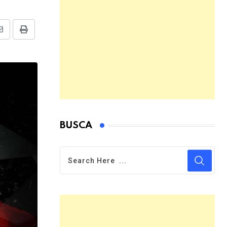
Share
Print
via
Email
BUSCA