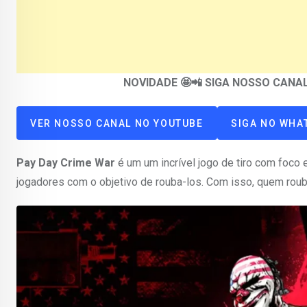
NOVIDADE 🤩📲 SIGA NOSSO CAN
VER NOSSO CANAL NO YOUTUBE
SIGA NO WHA
Pay Day Crime War
é um um incrível jogo de tiro com foco
jogadores com o objetivo de rouba-los. Com isso, quem roub