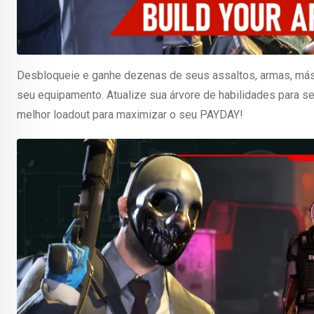
Desbloqueie e ganhe dezenas de seus assaltos, armas, másca
seu equipamento. Atualize sua árvore de habilidades para se
melhor loadout para maximizar o seu PAYDAY!