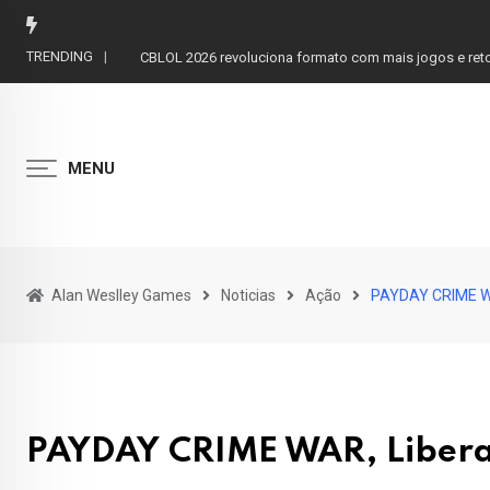
Skip
to
TRENDING
John Wayne chantageado para estrelar western clássi
content
MENU
Alan Weslley Games
Noticias
Ação
PAYDAY CRIME WA
PAYDAY CRIME WAR, Liber