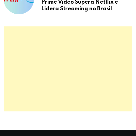
Prime Video Supera Netflix e
Lidera Streaming no Brasil