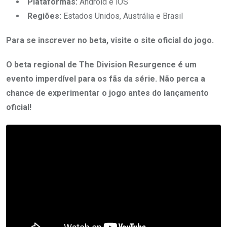
Plataformas:
Android e iOS
Regiões:
Estados Unidos, Austrália e Brasil
Para se inscrever no beta, visite o site oficial do jogo.
O beta regional de The Division Resurgence é um
evento imperdível para os fãs da série. Não perca a
chance de experimentar o jogo antes do lançamento
oficial!