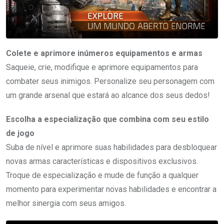
Colete e aprimore inúmeros equipamentos e armas
Saqueie, crie, modifique e aprimore equipamentos para
combater seus inimigos. Personalize seu personagem com
um grande arsenal que estará ao alcance dos seus dedos!
Escolha a especialização que combina com seu estilo
de jogo
Suba de nível e aprimore suas habilidades para desbloquear
novas armas características e dispositivos exclusivos.
Troque de especialização e mude de função a qualquer
momento para experimentar novas habilidades e encontrar a
melhor sinergia com seus amigos.