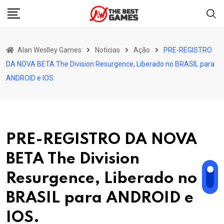
Skip
to
content
Alan Weslley Games
Noticias
Ação
PRE-REGISTRO
DA NOVA BETA The Division Resurgence, Liberado no BRASIL para
ANDROID e IOS.
PRE-REGISTRO DA NOVA
BETA The Division
Resurgence, Liberado no
BRASIL para ANDROID e
IOS.