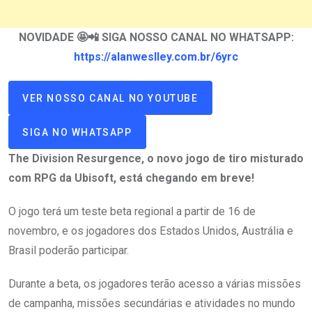
NOVIDADE 🤩📲 SIGA NOSSO CANAL NO WHATSAPP:
https://alanweslley.com.br/6yrc
VER NOSSO CANAL NO YOUTUBE
SIGA NO WHATSAPP
The Division Resurgence, o novo jogo de tiro misturado
com RPG da Ubisoft, está chegando em breve!
O jogo terá um teste beta regional a partir de 16 de
novembro, e os jogadores dos Estados Unidos, Austrália e
Brasil poderão participar.
Durante a beta, os jogadores terão acesso a várias missões
de campanha, missões secundárias e atividades no mundo