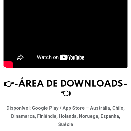
👉-ÁREA DE DOWNLOAD
S
-
👈
Disponível: Google Play / App Store – Austrália, Chile,
Dinamarca, Finlândia, Holanda, Noruega, Espanha,
Suécia