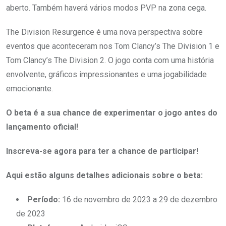
aberto. Também haverá vários modos PVP na zona cega.
The Division Resurgence é uma nova perspectiva sobre
eventos que aconteceram nos Tom Clancy’s The Division 1 e
Tom Clancy’s The Division 2. O jogo conta com uma história
envolvente, gráficos impressionantes e uma jogabilidade
emocionante.
O beta é a sua chance de experimentar o jogo antes do
lançamento oficial!
Inscreva-se agora para ter a chance de participar!
Aqui estão alguns detalhes adicionais sobre o beta:
Período:
16 de novembro de 2023 a 29 de dezembro
de 2023