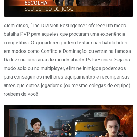
Além disso, “The Division Resurgence” oferece um modo
batalha PVP para aqueles que procuram uma experiência
competitiva. Os jogadores podem testar suas habilidades
em modos como Conflito e Dominação, ou entrar na famosa
Dark Zone, uma área de mundo aberto PvPvE única. Seja no
modo solo ou no multiplayer, elimine inimigos poderosos
para conseguir os melhores equipamentos e recompensas
antes que outros jogadores (ou mesmo colegas de equipe)
roubem de você!