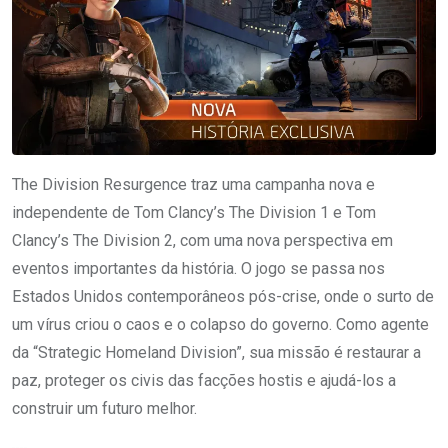
The Division Resurgence traz uma campanha nova e
independente de Tom Clancy’s The Division 1 e Tom
Clancy’s The Division 2, com uma nova perspectiva em
eventos importantes da história. O jogo se passa nos
Estados Unidos contemporâneos pós-crise, onde o surto de
um vírus criou o caos e o colapso do governo. Como agente
da “Strategic Homeland Division”, sua missão é restaurar a
paz, proteger os civis das facções hostis e ajudá-los a
construir um futuro melhor.