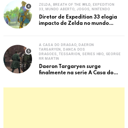
ZELDA, BREATH OF THE WILD, EXPEDITION
33, MUNDO ABERTO, JOGOS, NINTENDO
Diretor de Expedition 33 elogia
impacto de Zelda no mundo
aberto
A CASA DO DRAGAO, DAERON
TARGARYEN, DANCA DOS
DRAGOES, TESSARION, SERIES HBO, GEORGE
RR MARTIN
Daeron Targaryen surge
finalmente na serie A Casa do
Dragao