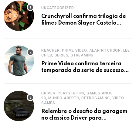
UNCATEGORIZED
Crunchyroll confirma trilogia de
filmes Demon Slayer Castelo
Infinito
REACHER, PRIME VIDEO, ALAN RITCHSON, LEE
CHILD, SERIES, STREAMING
Prime Video confirma terceira
temporada da serie de sucesso
Reacher
DRIVER, PLAYSTATION, GAMES ANOS
90, MUNDO ABERTO, RETROGAMING, VIDEO
GAMES
Relembre o desafio da garagem
no classico Driver para
PlayStation