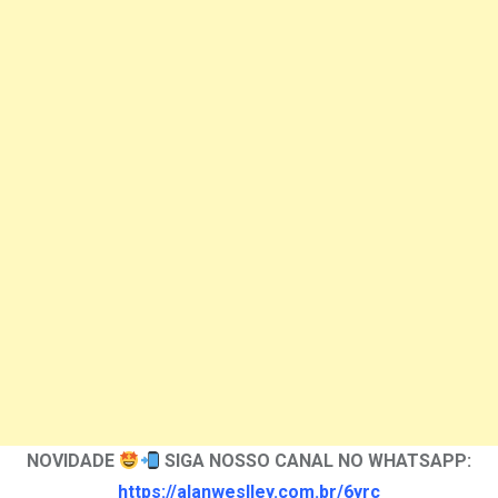
NOVIDADE
SIGA NOSSO CANAL NO WHATSAPP:
https://alanweslley.com.br/6yrc