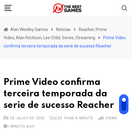
Skip
to
content
Alan Weslley Games
Noticias
Reacher, Prime
Video, Alan Ritchson, Lee Child, Series, Streaming
Prime Video
confirma terceira temporada da serie de sucesso Reacher
Prime Video confirma
terceira temporada da
serie de sucesso Reacher
6 DE JULHO DE 2026
LESS THAN A MINUTE
3
VIEWS
1 MINUTO AGO