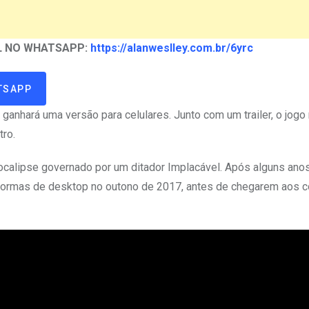
AL NO WHATSAPP:
https://alanweslley.com.br/6yrc
TSAPP
ganhará uma versão para celulares. Junto com um trailer, o jogo
tro.
calipse governado por um ditador Implacável. Após alguns ano
taformas de desktop no outono de 2017, antes de chegarem aos 