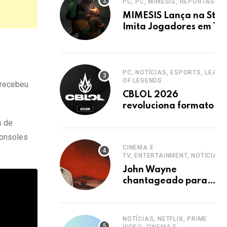
PC, PC, MIMESIS, REPORTAGEM
MIMESIS Lança na Stea
Imita Jogadores em Ter
Cooperativo
PC, NOTÍCIAS, ESPORTS, LEAGU
OF LEGENDS
 recebeu
CBLOL 2026
revoluciona formato
com mais jogos e
s de
retorno de tinowns
consoles
CINEMA E
TV, ENTERTAINMENT, NOTÍCIAS
John Wayne
chantageado para
estrelar western
clássico de John Ford
NOTÍCIAS, NETFLIX, PRIME