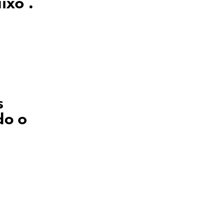
aixo
.
s
do o