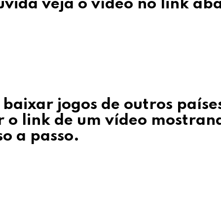
vida veja o vídeo no link ab
baixar jogos de outros paíse
r o link de um vídeo mostran
so a passo
.