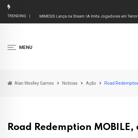
Skip
to
TRENDING
MIMESIS Lança na Steam: IA Imita Jogadores em Terror
content
MENU
Alan Weslley Games
Noticias
Ação
Road Redemption
Road Redemption MOBILE, e