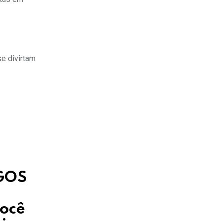
e divirtam
OGOS
você