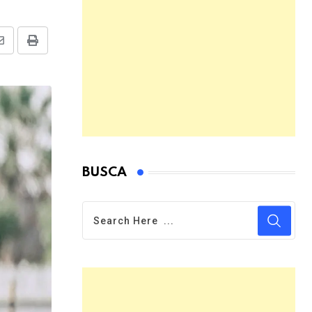
Share
Print
via
Email
BUSCA