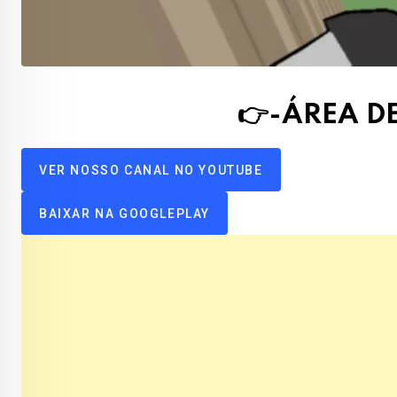
👉-ÁREA 
VER NOSSO CANAL NO YOUTUBE
BAIXAR NA GOOGLEPLAY