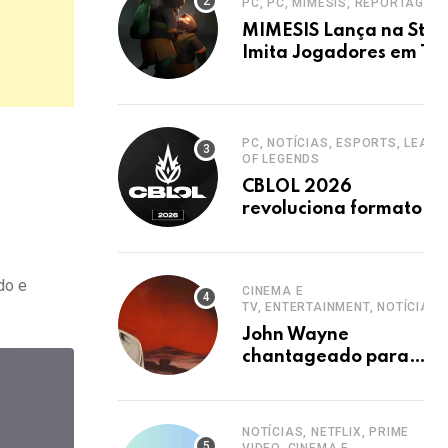
PC, PC, MIMESIS, REPORTAGEM
MIMESIS Lança na Stea
Imita Jogadores em Ter
Cooperativo
PC, NOTÍCIAS, ESPORTS, LEAGU
OF LEGENDS
CBLOL 2026
revoluciona formato
com mais jogos e
retorno de tinowns
do e
CINEMA E
TV, ENTERTAINMENT, NOTÍCIAS
John Wayne
chantageado para
estrelar western
clássico de John Ford
NOTÍCIAS, NETFLIX, PRIME