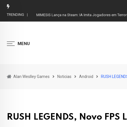
Skip
to
TRENDING
MIMESIS Lança na Steam: IA Imita Jogadores em Terror
content
MENU
Alan Weslley Games
Noticias
Android
RUSH LEGENDS,
RUSH LEGENDS, Novo FPS L