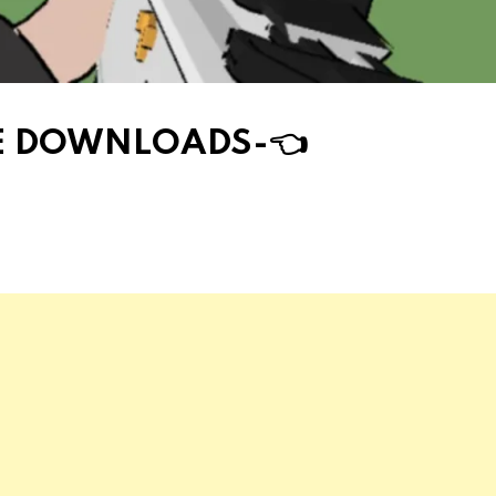
DE DOWNLOAD
S
-👈