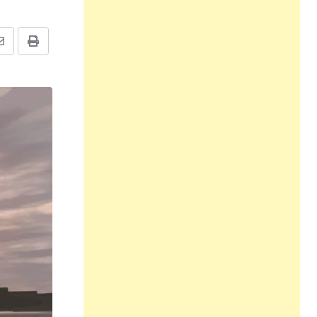
Share
Print
via
Email