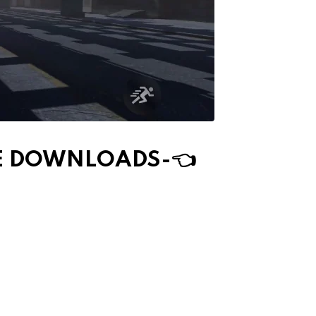
DE DOWNLOAD
S
-👈