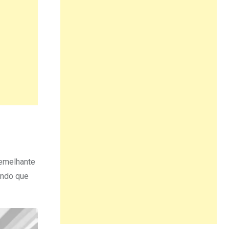
semelhante
indo que