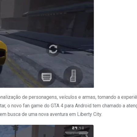
lização de personagens, veículos e armas, tornando a experiê
star, o novo fan game do GTA 4 para Android tem chamado a aten
 em busca de uma nova aventura em Liberty City.