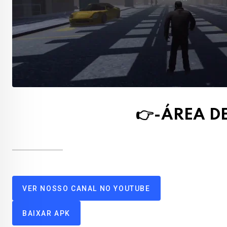
👉-ÁREA 
VER NOSSO CANAL NO YOUTUBE
BAIXAR APK