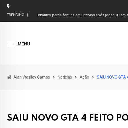
Skip
to
TRENDING
Britânico perde fortuna em Bitcoins após jogar HD em a
content
MENU
Alan Weslley Games
Noticias
Ação
SAIU NOVO GTA 
SAIU NOVO GTA 4 FEITO P