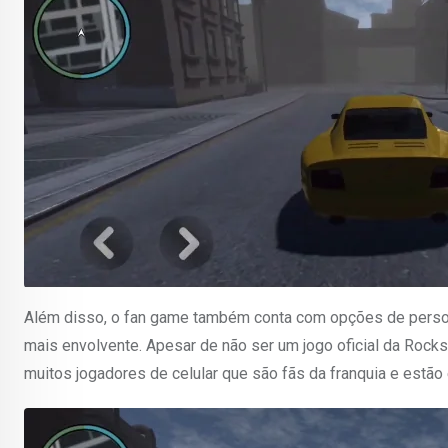
Além disso, o fan game também conta com opções de persona
mais envolvente. Apesar de não ser um jogo oficial da Rock
muitos jogadores de celular que são fãs da franquia e estão