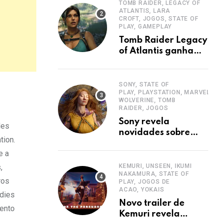
TOMB RAIDER, LEGACY OF
ATLANTIS, LARA
CROFT, JOGOS, STATE OF
PLAY, GAMEPLAY
Tomb Raider Legacy
of Atlantis ganha
novo trailer e tem
lancamento adiado
SONY, STATE OF
PLAY, PLAYSTATION, MARVELS
WOLVERINE, TOMB
RAIDER, JOGOS
Sony revela
des
novidades sobre
tion.
Marvels Wolverine e
e a
novo Tomb Raider
KEMURI, UNSEEN, IKUMI
,
NAKAMURA, STATE OF
ros
PLAY, JOGOS DE
ACAO, YOKAIS
ndies
Novo trailer de
vento
Kemuri revela