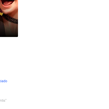
ciado
ntis"