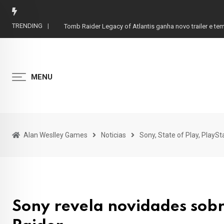
Skip
to
TRENDING
Tomb Raider Legacy of Atlantis ganha novo trailer e t
content
MENU
Alan Weslley Games
Noticias
Sony, State of Play, PlayS
Sony revela novidades sob