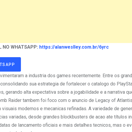
L NO WHATSAPP:
https://alanweslley.com.br/6yrc
ATSAPP
vimentaram a industria dos games recentemente. Entre os gran
onsolidando sua estrategia de fortalecer o catalogo do PlaySta
 gerando alta expectativa sobre a jogabilidade e a narrativa qu
mb Raider tambem foi foco com o anuncio de Legacy of Atlantis
m visuais modernos e mecanicas refinadas. A variedade de gene
as variadas, desde grandes blockbusters de acao ate títulos i
datas de lancamento oficiais e mais detalhes tecnicos, mas o e