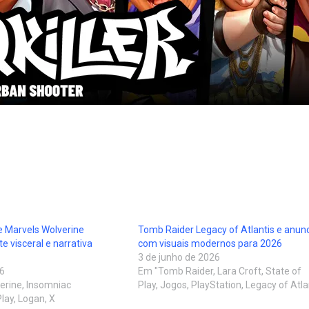
 Marvels Wolverine
Tomb Raider Legacy of Atlantis e anun
 visceral e narrativa
com visuais modernos para 2026
3 de junho de 2026
26
Em "Tomb Raider, Lara Croft, State of
erine, Insomniac
Play, Jogos, PlayStation, Legacy of Atla
lay, Logan, X