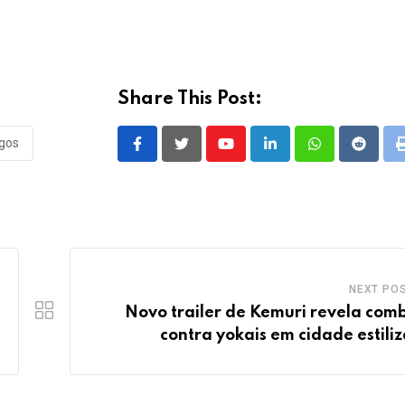
Share This Post:
ogos
Youtube
LinkedIn
Whatsapp
Reddit
NEXT PO
Novo trailer de Kemuri revela com
contra yokais em cidade estili