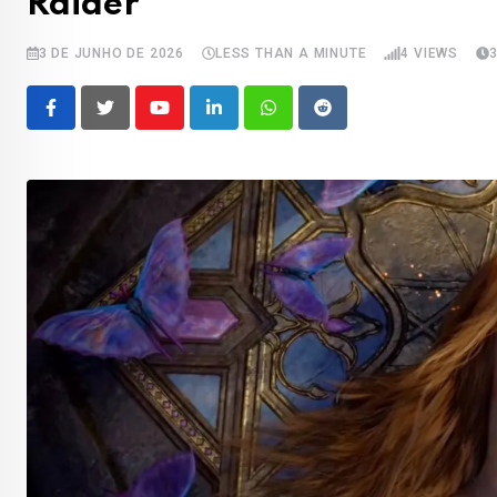
Raider
3 DE JUNHO DE 2026
LESS THAN A MINUTE
4
VIEWS
Youtube
LinkedIn
Whatsapp
Reddit