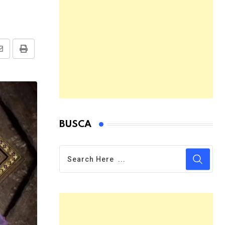
Share
Print
via
Email
BUSCA