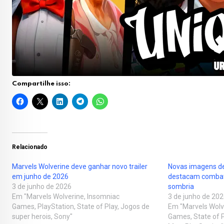
Compartilhe isso:
Relacionado
Marvels Wolverine deve ganhar novo trailer
Novas imagens de
em junho de 2026
destacam combate
3 de junho de 2026
sombria
Em "Marvels Wolverine, Insomniac
3 de junho de 20
Games, PlayStation, State of Play, Jogos de
Em "Marvels Wolv
super herois, Sony"
Games, State of P