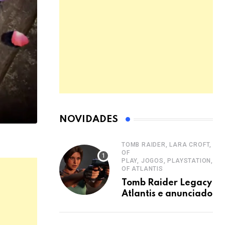
NOVIDADES
TOMB RAIDER, LARA CROFT, ST
OF
PLAY, JOGOS, PLAYSTATION, L
OF ATLANTIS
Tomb Raider Legacy of
Atlantis e anunciado c
visuais modernos para
2026