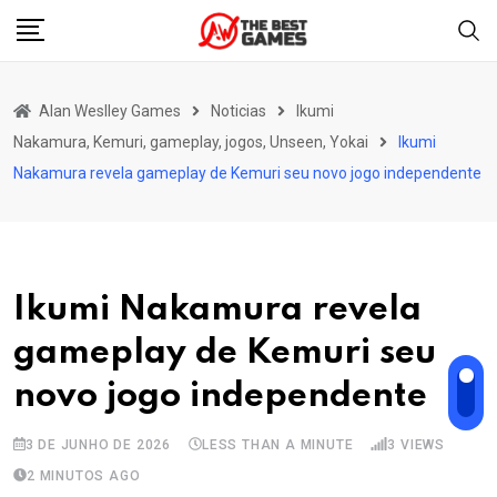
Skip
to
content
Alan Weslley Games
Noticias
Ikumi
Nakamura, Kemuri, gameplay, jogos, Unseen, Yokai
Ikumi
Nakamura revela gameplay de Kemuri seu novo jogo independente
Ikumi Nakamura revela
gameplay de Kemuri seu
novo jogo independente
3 DE JUNHO DE 2026
LESS THAN A MINUTE
3
VIEWS
2 MINUTOS AGO