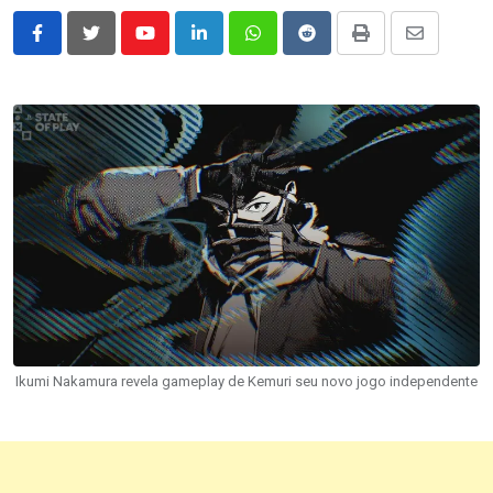
Youtube
LinkedIn
Whatsapp
Reddit
Print
Share
via
Email
Ikumi Nakamura revela gameplay de Kemuri seu novo jogo independente