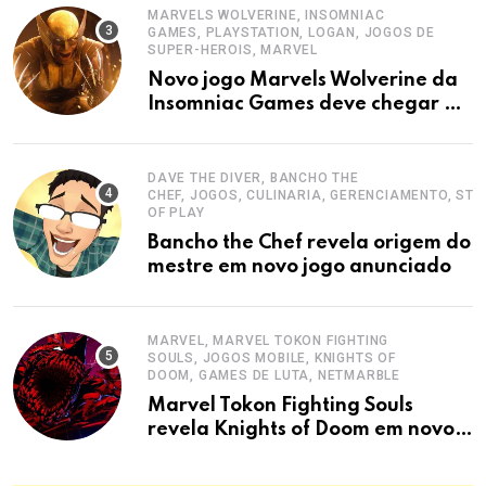
MARVELS WOLVERINE, INSOMNIAC
GAMES, PLAYSTATION, LOGAN, JOGOS DE
SUPER-HEROIS, MARVEL
Novo jogo Marvels Wolverine da
Insomniac Games deve chegar em
2026
DAVE THE DIVER, BANCHO THE
CHEF, JOGOS, CULINARIA, GERENCIAMENTO, STA
OF PLAY
Bancho the Chef revela origem do
mestre em novo jogo anunciado
MARVEL, MARVEL TOKON FIGHTING
SOULS, JOGOS MOBILE, KNIGHTS OF
DOOM, GAMES DE LUTA, NETMARBLE
Marvel Tokon Fighting Souls
revela Knights of Doom em novo
trailer