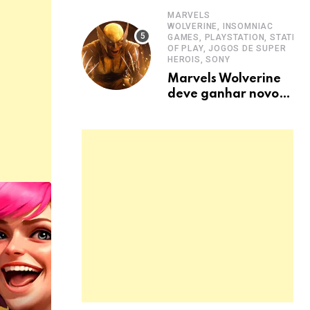
trailer
MARVELS
WOLVERINE, INSOMNIAC
GAMES, PLAYSTATION, STATE
OF PLAY, JOGOS DE SUPER
HEROIS, SONY
Marvels Wolverine
deve ganhar novo
trailer em junho de
2026