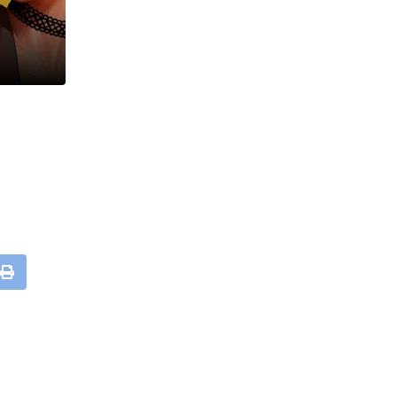
t
Print