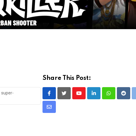
Share This Post:
e super-
Youtube
LinkedIn
Whatsapp
Reddi
Share
via
Email