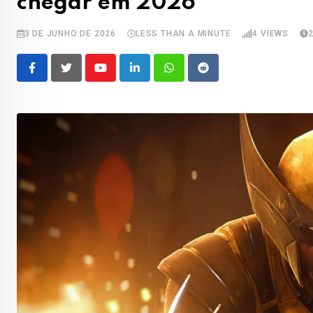
chegar em 2026
3 DE JUNHO DE 2026
LESS THAN A MINUTE
4
VIEWS
Youtube
LinkedIn
Whatsapp
Reddit