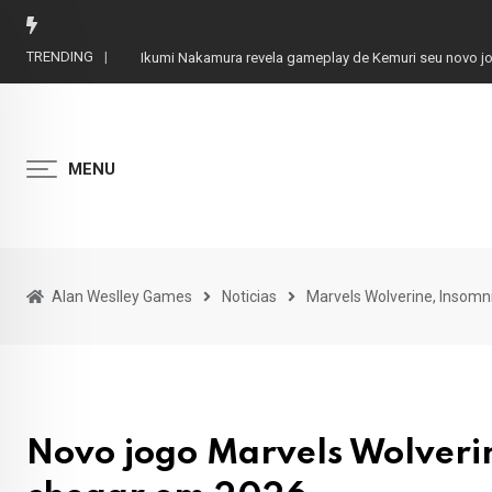
Skip
to
TRENDING
Ikumi Nakamura revela gameplay de Kemuri seu novo j
content
MENU
Alan Weslley Games
Noticias
Marvels Wolverine, Insomn
Novo jogo Marvels Wolveri