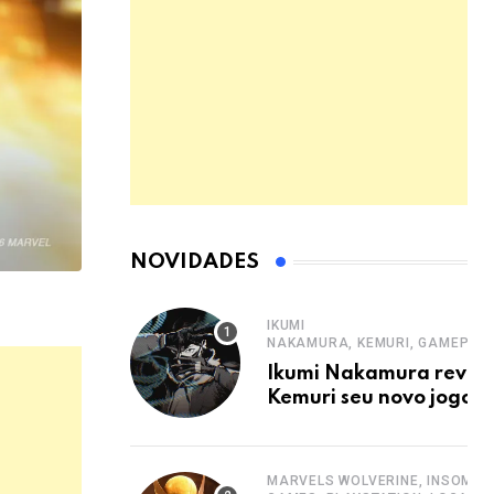
NOVIDADES
IKUMI
NAKAMURA, KEMURI, GAMEPLAY,
Ikumi Nakamura revel
Kemuri seu novo jogo 
MARVELS WOLVERINE, INSOMNI