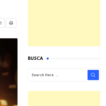
Share
Print
via
Email
BUSCA