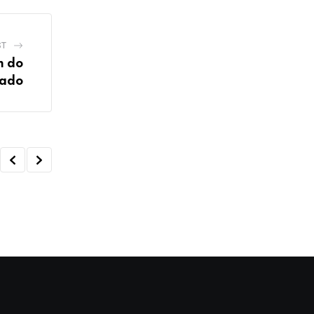
ST
m do
iado