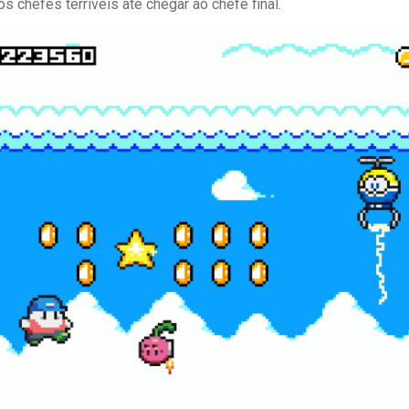
 chefes terríveis até chegar ao chefe final.