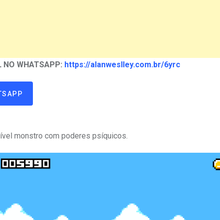
AL NO WHATSAPP:
https://alanweslley.com.br/6yrc
TSAPP
rível monstro com poderes psíquicos.