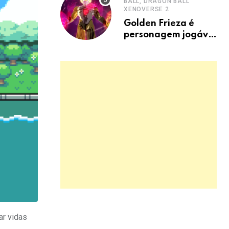
BALL, DRAGON BALL
XENOVERSE 2
Golden Frieza é
personagem jogável
em Dragon Ball
Xenoverse 2 DLC
ar vidas