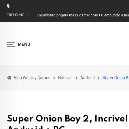
Skip
to
TRENDING
Engenheiro projeta mesa gamer com PC embutido e inspi
content
MENU
Alan Weslley Games
Noticias
Android
Super Onion Bo
Super Onion Boy 2, Incrive