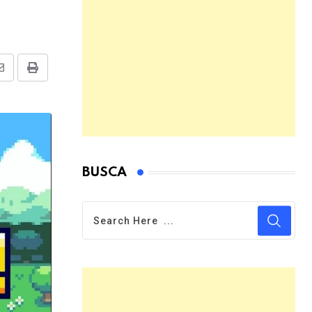
Share
Print
via
Email
BUSCA