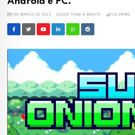
Android e PC.
5 DE MARÇO DE 2023
LESS THAN A MINUTE
734
VIEWS
Youtube
LinkedIn
Whatsapp
Reddit