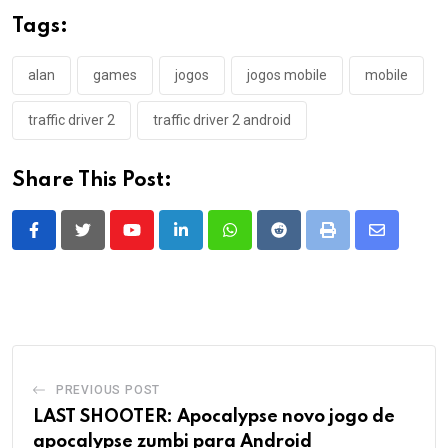
Tags:
alan
games
jogos
jogos mobile
mobile
traffic driver 2
traffic driver 2 android
Share This Post:
Youtube
LinkedIn
Whatsapp
Reddit
Print
Share
via
Email
PREVIOUS POST
LAST SHOOTER: Apocalypse novo jogo de
apocalypse zumbi para Android