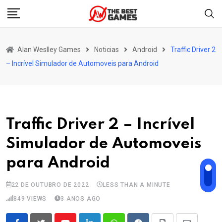
Skip
to
content
Alan Weslley Games
Noticias
Android
Traffic Driver 2
– Incrível Simulador de Automoveis para Android
Traffic Driver 2 – Incrível
Simulador de Automoveis
para Android
22 DE OUTUBRO DE 2022
LESS THAN A MINUTE
849
VIEWS
3 ANOS AGO