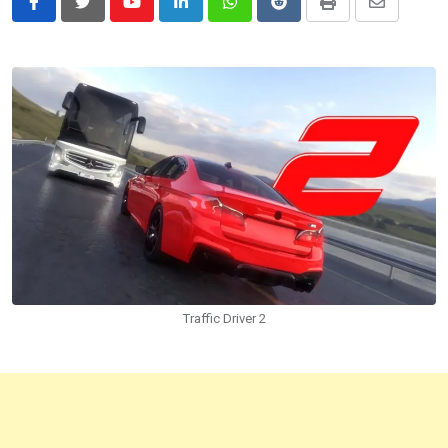
Youtube
LinkedIn
Whatsapp
Reddit
Print
Share
via
Email
Traffic Driver 2