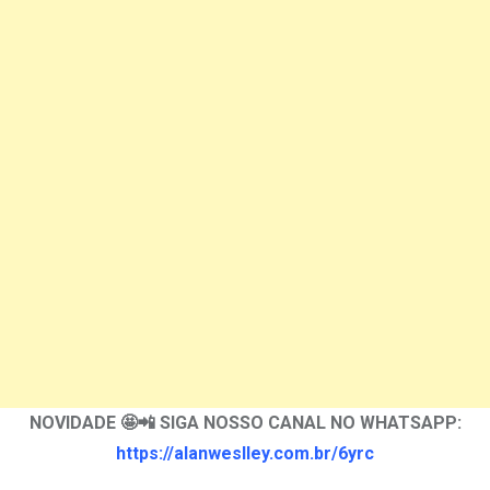
NOVIDADE 🤩📲 SIGA NOSSO CANAL NO WHATSAPP:
https://alanweslley.com.br/6yrc