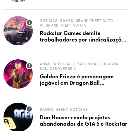
NOTÍCIAS, GAMES, GRAND THEFT AUTO
VI, GRAND THEFT AUTO V
Rockstar Games demite
trabalhadores por sindicalização,
acusa sindicato.
ANIME, NOTÍCIAS, DRAGON BALL, DRAGON
BALL XENOVERSE 2
Golden Frieza é personagem
jogável em Dragon Ball
Xenoverse 2 DLC
GAMES, AGENT, NOTÍCIAS
Dan Houser revela projetos
abandonados de GTA 5 e Rockstar