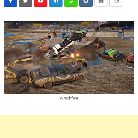
Youtube
LinkedIn
Whatsapp
Reddit
Print
Share
via
Email
Wreckfest