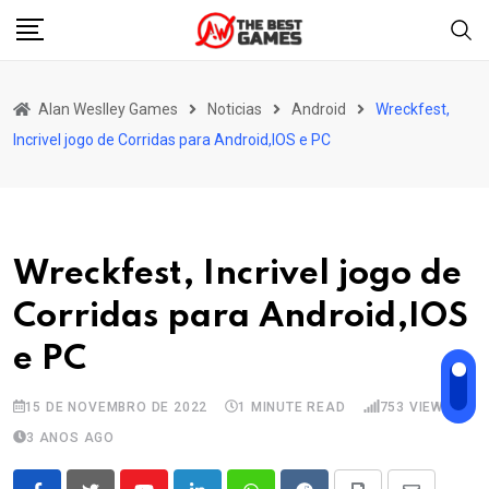
Skip
to
content
Alan Weslley Games
Noticias
Android
Wreckfest,
Incrivel jogo de Corridas para Android,IOS e PC
Wreckfest, Incrivel jogo de
Corridas para Android,IOS
e PC
15 DE NOVEMBRO DE 2022
1 MINUTE READ
753
VIEWS
3 ANOS AGO