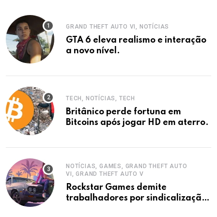
GRAND THEFT AUTO VI, NOTÍCIAS
GTA 6 eleva realismo e interação
a novo nível.
TECH, NOTÍCIAS, TECH
Britânico perde fortuna em
Bitcoins após jogar HD em aterro.
NOTÍCIAS, GAMES, GRAND THEFT AUTO
VI, GRAND THEFT AUTO V
Rockstar Games demite
trabalhadores por sindicalização,
acusa sindicato.