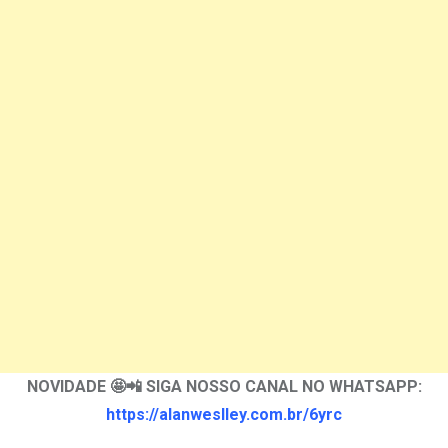
NOVIDADE 🤩📲 SIGA NOSSO CANAL NO WHATSAPP:
https://alanweslley.com.br/6yrc