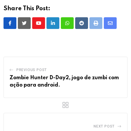
Share This Post:
Youtube
LinkedIn
Whatsapp
Reddit
Print
Share
via
Email
PREVIOUS POST
Zombie Hunter D-Day2, jogo de zumbi com
ação para android.
NEXT POST