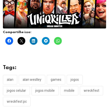
Compartilhe isso:
Tags:
alan
alan weslley
games
jogos
jogos celular
jogos mobile
mobile
wreckfest
wreckfest pc