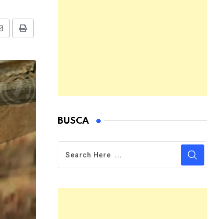
Share
Print
via
Email
BUSCA