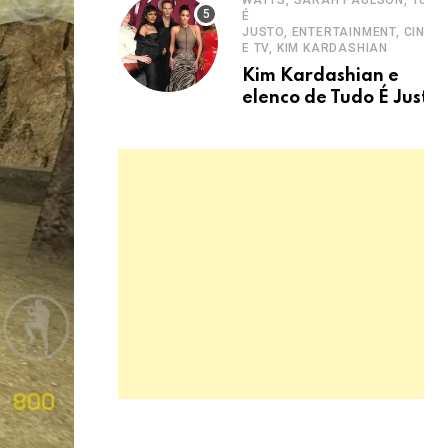
WATTS, SARAH PAULSON, TUDO
É
JUSTO, ENTERTAINMENT, CINEM
E TV, KIM KARDASHIAN
Kim Kardashian e
elenco de Tudo É Justo
chegam ao Brasil para
estreia.