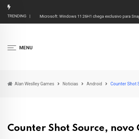
Skip
to
TRENDING
Fortnite: Pets Sidekicks causam polêmica e Epic abre v
content
MENU
Alan Weslley Games
Noticias
Android
Counter Shot 
Counter Shot Source, novo