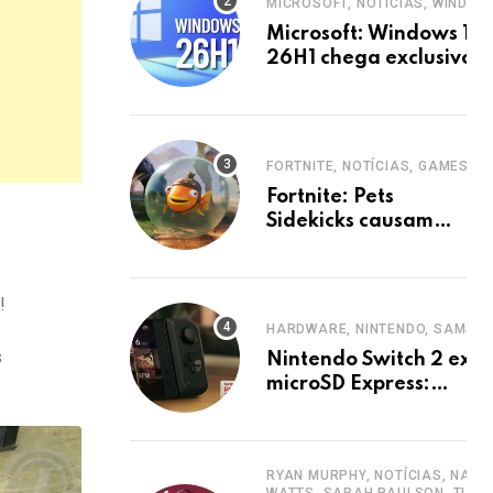
MICROSOFT, NOTÍCIAS, WINDOW
Microsoft: Windows 11
26H1 chega exclusivo
para Snapdragon X2
Elite em 2026
FORTNITE, NOTÍCIAS, GAMES
Fortnite: Pets
Sidekicks causam
polêmica e Epic abre
votação.
!
HARDWARE, NINTENDO, SAMSU
s
Nintendo Switch 2 exig
microSD Express:
Samsung lança cartões
rápidos
RYAN MURPHY, NOTÍCIAS, NAOM