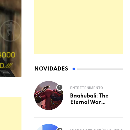
NOVIDADES
ENTRETENIMENTO
Baahubali: The
Eternal War
expande universo
com nova animação
em 2027