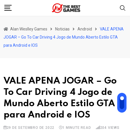
Skip
to
content
Alan Weslley Games
Noticias
Android
VALE APENA
JOGAR – Go To Car Driving 4 Jogo de Mundo Aberto Estilo GTA
para Android e IOS
VALE APENA JOGAR – Go
To Car Driving 4 Jogo de
Mundo Aberto Estilo GTA
para Android e IOS
29 DE SETEMBRO DE 2022
1 MINUTE READ
204
VIEWS