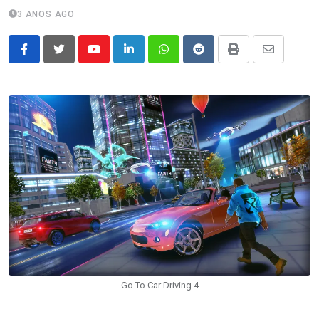
3 ANOS AGO
Youtube
LinkedIn
Whatsapp
Reddit
Print
Share
via
Email
Go To Car Driving 4