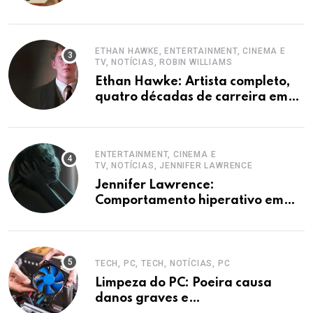
Copilot
ETHAN HAWKE, ENTERTAINMENT, CINEMA E
TV, NOTÍCIAS, ROBIN WILLIAMS
Ethan Hawke: Artista completo,
quatro décadas de carreira em
destaque
ENTERTAINMENT, CINEMA E
TV, NOTÍCIAS, JENNIFER LAWRENCE
Jennifer Lawrence:
Comportamento hiperativo em
entrevistas era mecanismo de
defesa.
TECH, PC, TECH, NOTÍCIAS, PC
Limpeza do PC: Poeira causa
danos graves e