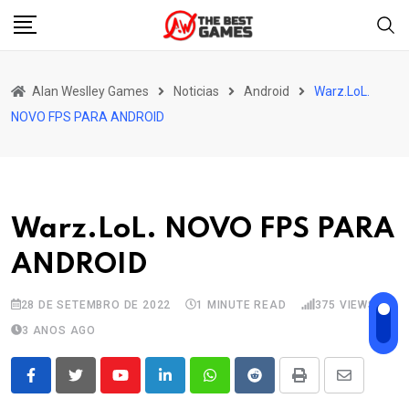
Skip
to
content
Alan Weslley Games
Noticias
Android
Warz.LoL.
NOVO FPS PARA ANDROID
Warz.LoL. NOVO FPS PARA
ANDROID
28 DE SETEMBRO DE 2022
1 MINUTE READ
375
VIEWS
3 ANOS AGO
Youtube
LinkedIn
Whatsapp
Reddit
Print
Share