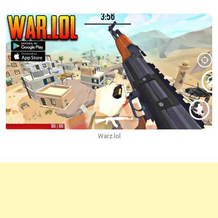
via
Email
Warz.lol