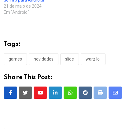
21 de maio de 2024
Em "Android"
Tags:
games
novidades
slide
warz.lol
Share This Post:
Youtube
LinkedIn
Whatsapp
Reddit
Print
Share
via
Email