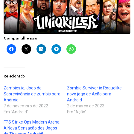
Compartilhe isso:
Relacionado
Zombies.io, Jogo de
Zombie Survivor io Roguelike,
Sobrevivência de zumbis para
novo jogo de Ação para
Android
Android
7 de novembro de 2022
2 de março de 2023
Em "Android"
Em "Ação"
FPS Strike Ops Modern Arena:
A Nova Sensação dos Jogos
de Tiro para Android!