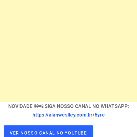
NOVIDADE 🤩📲 SIGA NOSSO CANAL NO WHATSAPP:
https://alanweslley.com.br/6yrc
VER NOSSO CANAL NO YOUTUBE